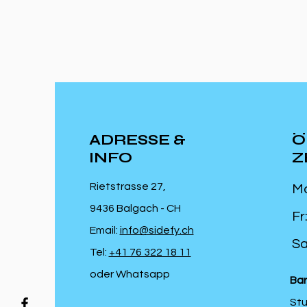
ADRESSE &
Ö
INFO
Z
Rietstrasse 27,
Mo
9436 Balgach - CH
Fr
Email:
info@sidefy.ch
Sa
Tel:
+41 76 322 18 11
oder Whatsapp
Bar
Stu