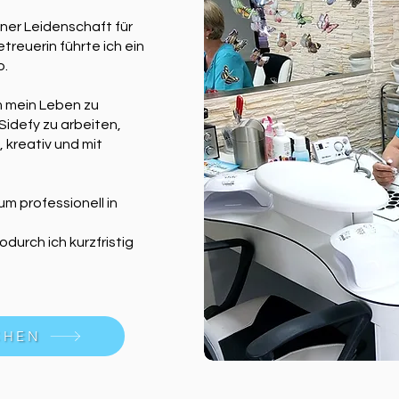
ner Leidenschaft für
reuerin führte ich ein
o.
m mein Leben zu
Sidefy zu arbeiten,
, kreativ und mit
m professionell in
durch ich kurzfristig
CHEN